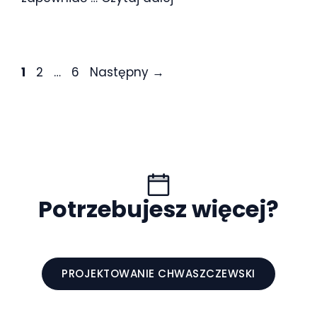
Strona
Strona
Strona
1
2
…
6
Następny
→
Potrzebujesz więcej?
PROJEKTOWANIE CHWASZCZEWSKI