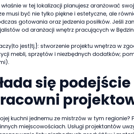
o właśnie w tej lokalizacji planujesz aranżować sw
e musi być nie tylko piękne i estetyczne, ale równ
dczas gotowania oraz jedzenia posiłków. Jeśli za
alistów od aranżacji wnętrz pracujących w Będzini
aczy|to jest|tj.}: stworzenie projektu wnętrza w 
ozycji mebli, sprzętów i niezbędnych dodatków;
mi).
kłada się podejści
pracowni projekto
jej kuchni jednemu ze mistrzów w tym regionie? Po
 i innych miejscowościach. Usługi projektantów uwz