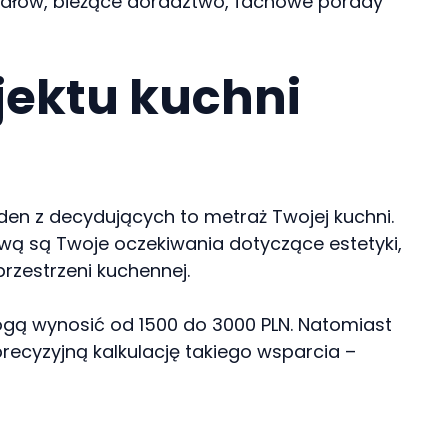
riałów, bieżące doradztwo, fachowe porady
jektu kuchni
eden z decydujących to metraż Twojej kuchni.
awą są Twoje oczekiwania dotyczące estetyki,
zestrzeni kuchennej.
mogą wynosić od 1500 do 3000 PLN. Natomiast
recyzyjną kalkulację takiego wsparcia –