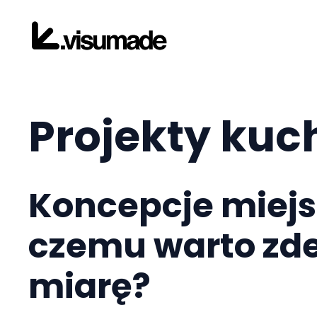
Przejdź
do
treści
Projekty kuc
Koncepcje miejs
czemu warto zde
miarę?