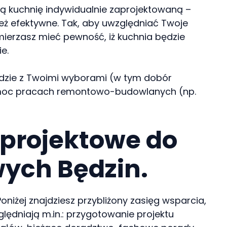
oją kuchnię indywidualnie zaprojektowaną –
ież efektywne. Tak, aby uwzględniać Twoje
mierzasz mieć pewność, iż kuchnia będzie
e.
zgodzie z Twoimi wyborami (w tym dobór
 pomoc pracach remontowo-budowlanych (np.
e projektowe do
wych Będzin.
niżej znajdziesz przybliżony zasięg wsparcia,
ględniają m.in.: przygotowanie projektu