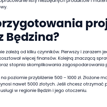
 opracowanie listy niezbędnych produktów i mate
owy.
 przygotowania pro
z Będzina?
ie zależą od kilku czynników. Pierwszy i zarazem j
 kosztował więcej finansów. Kolejną znaczącą spr
raz stopnia skomplikowania zagospodarowania pr
na poziomie przybliżenie 500 – 1000 zł. Złożone 
nosi nawet 5000 złotych. Jeśli chcesz otrzymać p
usługi w regionie Będzin i jego otoczeniu.