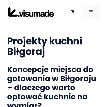
Przejdź
do
MENU
treści
Projekty kuchni
Biłgoraj
Koncepcje miejsca do
gotowania w Biłgoraju
– dlaczego warto
optować kuchnie na
wymiar?