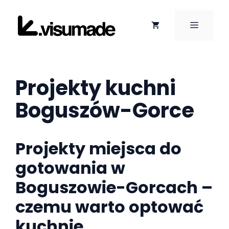
Przejdź
do
MENU
treści
Projekty kuchni
Boguszów-Gorce
Projekty miejsca do
gotowania w
Boguszowie-Gorcach –
czemu warto optować
kuchnie