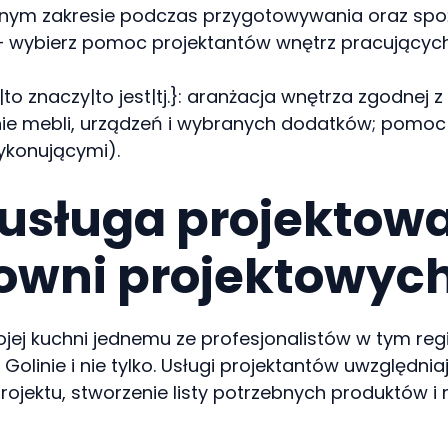
ym zakresie podczas przygotowywania oraz spoży
– wybierz pomoc projektantów wnętrz pracujących 
to znaczy|to jest|tj.}: aranżacja wnętrza zgodnej
ienie mebli, urządzeń i wybranych dodatków; po
ykonującymi).
usługa projektow
owni projektowych
ej kuchni jednemu ze profesjonalistów w tym regio
 Golinie i nie tylko. Usługi projektantów uwzględnia
 projektu, stworzenie listy potrzebnych produktów