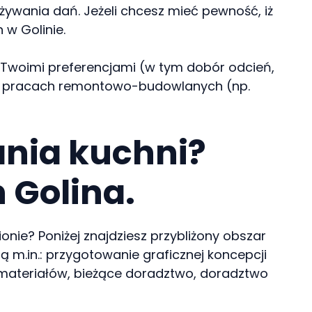
wania dań. Jeżeli chcesz mieć pewność, iż
w Golinie.
 z Twoimi preferencjami (w tym dobór odcień,
moc pracach remontowo-budowlanych (np.
ania kuchni?
 Golina.
nie? Poniżej znajdziesz przybliżony obszar
ją m.in.: przygotowanie graficznej koncepcji
 i materiałów, bieżące doradztwo, doradztwo