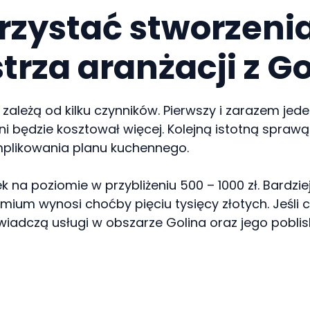
rzystać stworzeni
trza aranżacji z Go
ależą od kilku czynników. Pierwszy i zarazem jeden
ni będzie kosztował więcej. Kolejną istotną spraw
omplikowania planu kuchennego.
ek na poziomie w przybliżeniu 500 – 1000 zł. Bar
ium wynosi choćby pięciu tysięcy złotych. Jeśli c
świadczą usługi w obszarze Golina oraz jego poblis