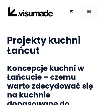
Przejdź
do
MENU
treści
Projekty kuchni
Łańcut
Koncepcje kuchni w
Łańcucie – czemu
warto zdecydować się
na kuchnie
dopasowane do