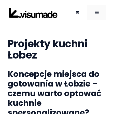
Przejdź
do
MENU
treści
Projekty kuchni
Łobez
Koncepcje miejsca do
gotowania w Łobzie –
czemu warto optować
kuchnie
spersonalizowane?