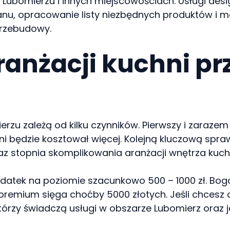
w Lubomierzu i innych miejscowościach. Usługi desi
nu, opracowanie listy niezbędnych produktów i ma
przebudowy.
ranżacji kuchni pr
zu zależą od kilku czynników. Pierwszy i zarazem 
ni będzie kosztował więcej. Kolejną kluczową spra
z stopnia skomplikowania aranżacji wnętrza kuchn
datek na poziomie szacunkowo 500 – 1000 zł. Bog
 premium sięga choćby 5000 złotych. Jeśli chcesz 
tórzy świadczą usługi w obszarze Lubomierz oraz j