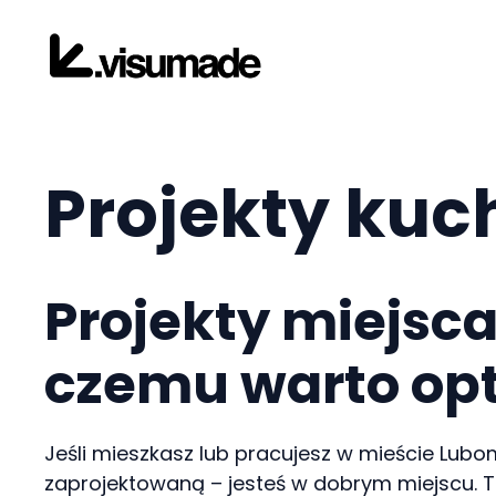
Przejdź
do
treści
Projekty kuc
Projekty miejsc
czemu warto opt
Jeśli mieszkasz lub pracujesz w mieście Lubom
zaprojektowaną – jesteś w dobrym miejscu. Te