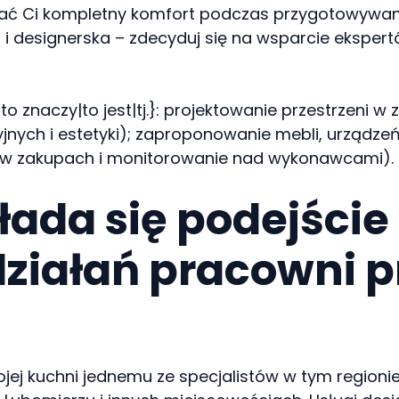
ć Ci kompletny komfort podczas przygotowywania
 i designerska – zdecyduj się na wsparcie eksper
 znaczy|to jest|tj.}: projektowanie przestrzeni w
nych i estetyki); zaproponowanie mebli, urządz
 w zakupach i monitorowanie nad wykonawcami).
kłada się podejści
działań pracowni 
ej kuchni jednemu ze specjalistów w tym regionie?