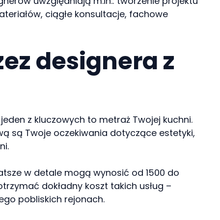
gnerów uwzględniają m.in.: tworzenie projektu
teriałów, ciągłe konsultacje, fachowe
zez designera z
jeden z kluczowych to metraż Twojej kuchni.
wą są Twoje oczekiwania dotyczące estetyki,
i.
atsze w detale mogą wynosić od 1500 do
otrzymać dokładny koszt takich usług –
ego pobliskich rejonach.