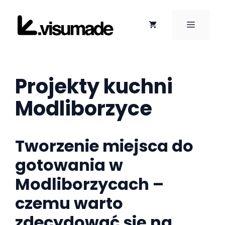
Przejdź
do
MENU
treści
Projekty kuchni
Modliborzyce
Tworzenie miejsca do
gotowania w
Modliborzycach –
czemu warto
zdecydować się na