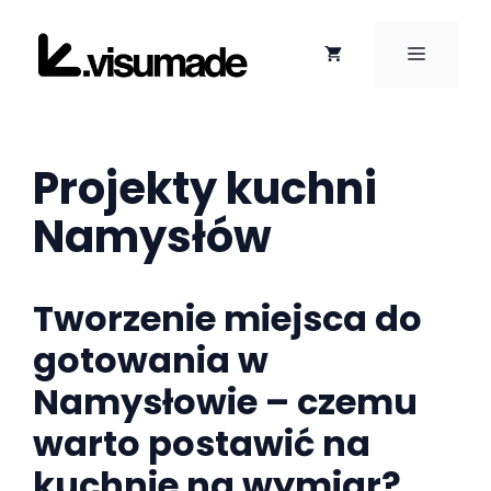
Przejdź
do
MENU
treści
Projekty kuchni
Namysłów
Tworzenie miejsca do
gotowania w
Namysłowie – czemu
warto postawić na
kuchnie na wymiar?