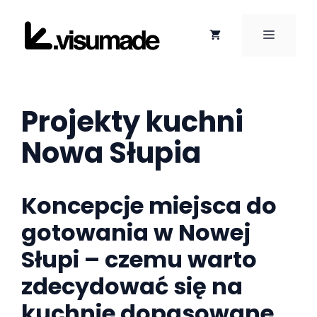
Przejdź
do
MENU
treści
Projekty kuchni
Nowa Słupia
Koncepcje miejsca do
gotowania w Nowej
Słupi – czemu warto
zdecydować się na
kuchnie dopasowane