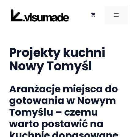
Przejdź
do
MENU
treści
Projekty kuchni
Nowy Tomyśl
Aranżacje miejsca do
gotowania w Nowym
Tomyślu – czemu
warto postawić na
kuchnie dopasowane