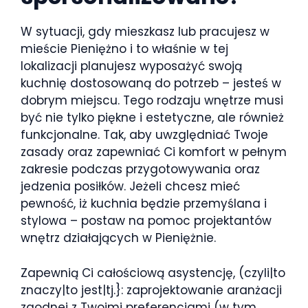
W sytuacji, gdy mieszkasz lub pracujesz w
mieście Pieniężno i to właśnie w tej
lokalizacji planujesz wyposażyć swoją
kuchnię dostosowaną do potrzeb – jesteś w
dobrym miejscu. Tego rodzaju wnętrze musi
być nie tylko piękne i estetyczne, ale również
funkcjonalne. Tak, aby uwzględniać Twoje
zasady oraz zapewniać Ci komfort w pełnym
zakresie podczas przygotowywania oraz
jedzenia posiłków. Jeżeli chcesz mieć
pewność, iż kuchnia będzie przemyślana i
stylowa – postaw na pomoc projektantów
wnętrz działających w Pieniężnie.
Zapewnią Ci całościową asystencję, (czyli|to
znaczy|to jest|tj.}: zaprojektowanie aranżacji
zgodnej z Twoimi preferencjami (w tym