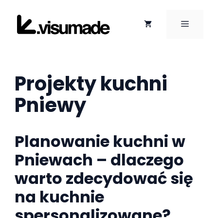
Przejdź
do
MENU
treści
Projekty kuchni
Pniewy
Planowanie kuchni w
Pniewach – dlaczego
warto zdecydować się
na kuchnie
spersonalizowane?