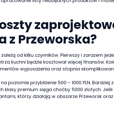
, opracowanie listy niezbędnych produktów i mater
koszty zaprojekto
a z Przeworska?
ależą od kilku czynników. Pierwszy i zarazem jede
trza kuchni będzie kosztował więcej finansów. K
ementów wyposażenia oraz stopnia skomplikowani
 na poziomie przybliżenie 500 – 1000 PLN. Bardz
ych klasy premium sięga choćby 5000 złotych. Jeś
ntami, którzy działają w obszarze Przeworsk oraz 