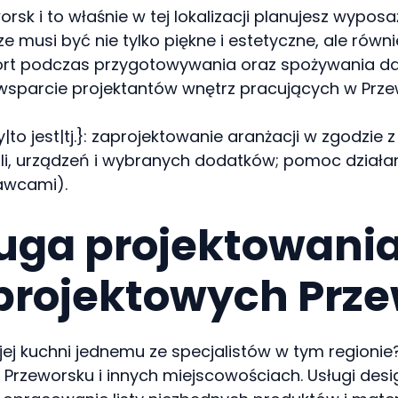
worsk i to właśnie w tej lokalizacji planujesz wyp
e musi być nie tylko piękne i estetyczne, ale równ
rt podczas przygotowywania oraz spożywania dań.
wsparcie projektantów wnętrz pracujących w Prze
y|to jest|tj.}: zaprojektowanie aranżacji w zgodz
bli, urządzeń i wybranych dodatków; pomoc dział
awcami).
uga projektowania
projektowych Prze
 kuchni jednemu ze specjalistów w tym regionie? 
w Przeworsku i innych miejscowościach. Usługi desi