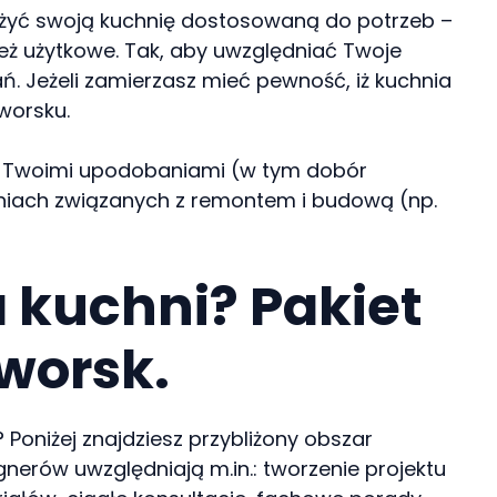
osażyć swoją kuchnię dostosowaną do potrzeb –
ież użytkowe. Tak, aby uwzględniać Twoje
 Jeżeli zamierzasz mieć pewność, iż kuchnia
worsku.
ie z Twoimi upodobaniami (w tym dobór
aniach związanych z remontem i budową (np.
 kuchni? Pakiet
worsk.
Poniżej znajdziesz przybliżony obszar
gnerów uwzględniają m.in.: tworzenie projektu