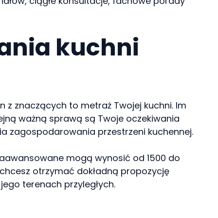
iałów, ciągłe konsultacje, fachowe porady
wania kuchni
n z znaczących to metraż Twojej kuchni. Im
olejną ważną sprawą są Twoje oczekiwania
a zagospodarowania przestrzeni kuchennej.
iej zaawansowane mogą wynosić od 1500 do
li chcesz otrzymać dokładną propozycję
jego terenach przyległych.