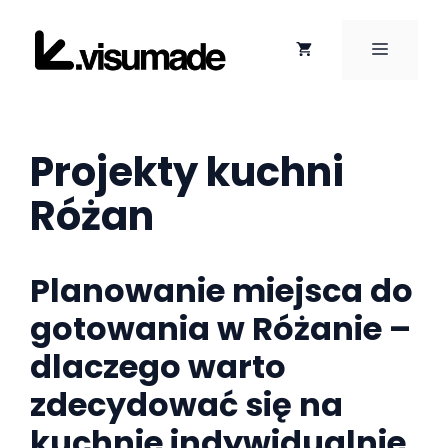
Przejdź
do
MENU
treści
Projekty kuchni
Różan
Planowanie miejsca do
gotowania w Różanie –
dlaczego warto
zdecydować się na
kuchnie indywidualnie