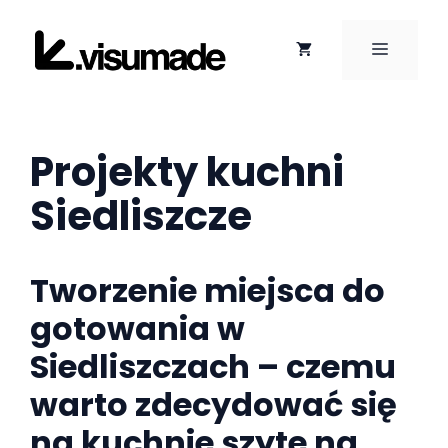
Przejdź
do
MENU
treści
Projekty kuchni
Siedliszcze
Tworzenie miejsca do
gotowania w
Siedliszczach – czemu
warto zdecydować się
na kuchnie szyte na