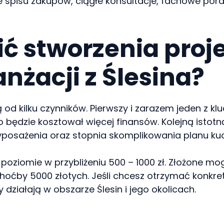
e spisu zakupów, ciągłe konsultacje, fachowe po
cić stworzenia pro
anżacji z Ślesina?
żą od kilku czynników. Pierwszy i zarazem jeden z k
 będzie kosztował więcej finansów. Kolejną istot
wyposażenia oraz stopnia skomplikowania planu k
poziomie w przybliżeniu 500 – 1000 zł. Złożone mo
oćby 5000 złotych. Jeśli chcesz otrzymać konkre
 działają w obszarze Ślesin i jego okolicach.