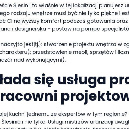
cie Ślesin i to właśnie w tej lokalizacji planujesz
o rodzaju wnętrze musi być nie tylko piękne i est
 Ci najwyższy komfort podczas gotowania oraz s
lana i designerska – postaw na pomoc specjalistów
naczy|to jest|tj.}: stworzenie projektu wnętrza w
charakteru); przedstawienie mebli, sprzętów i l
adzór nad wykonującymi).
kłada się usługa p
pracowni projektow
jej kuchni jednemu ze ekspertów w tym regionie? P
Ślesinie i nie tylko. Usługi mistrzów aranżacji uwzg