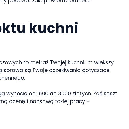
rady podczas zakupów oraz procesu
jektu kuchni
luczowych to metraż Twojej kuchni. Im większy
ną sprawą są Twoje oczekiwania dotyczące
uchennego.
gą wynosić od 1500 do 3000 złotych. Zaś koszt
tną ocenę finansową takiej pracy –