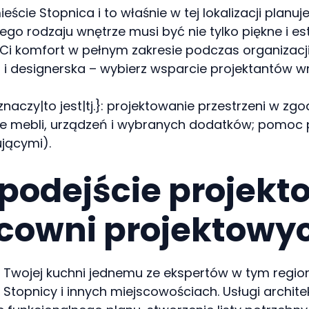
ście Stopnica i to właśnie w tej lokalizacji planu
go rodzaju wnętrze musi być nie tylko piękne i es
i komfort w pełnym zakresie podczas organizacji o
 i designerska – wybierz wsparcie projektantów w
znaczy|to jest|tj.}: projektowanie przestrzeni w z
nie mebli, urządzeń i wybranych dodatków; pomo
jącymi).
podejście projekt
acowni projektowy
wojej kuchni jednemu ze ekspertów w tym regionie
w Stopnicy i innych miejscowościach. Usługi archite