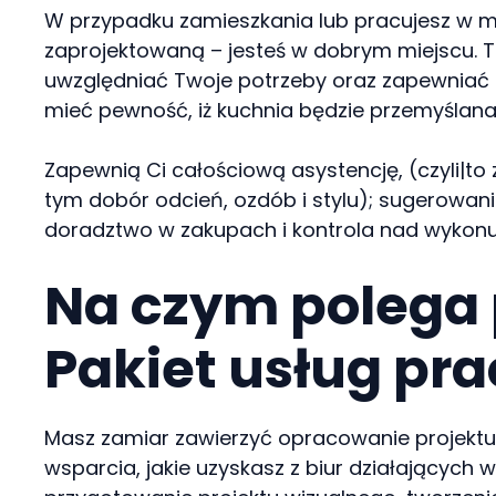
W przypadku zamieszkania lub pracujesz w mie
zaprojektowaną – jesteś w dobrym miejscu. Te
uwzględniać Twoje potrzeby oraz zapewniać C
mieć pewność, iż kuchnia będzie przemyślana
Zapewnią Ci całościową asystencję, (czyli|to 
tym dobór odcień, ozdób i stylu); sugerowa
doradztwo w zakupach i kontrola nad wykonu
Na czym polega 
Pakiet usług pr
Masz zamiar zawierzyć opracowanie projektu T
wsparcia, jakie uzyskasz z biur działających 