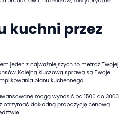
ych produktów i materiałów, merytoryczne
u kuchni przez
zem jeden z najważniejszych to metraż Twojej
nansów. Kolejną kluczową sprawą są Twoje
omplikowania planu kuchennego.
. Zaawansowane mogą wynosić od 1500 do 3000
cesz otrzymać dokładną propozycję cenową
edztwie.