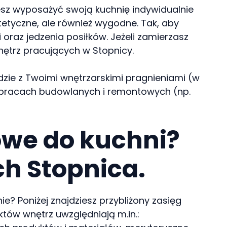
jesz wyposażyć swoją kuchnię indywidualnie
tetyczne, ale również wygodne. Tak, aby
raz jedzenia posiłków. Jeżeli zamierzasz
nętrz pracujących w Stopnicy.
godzie z Twoimi wnętrzarskimi pragnieniami (w
c pracach budowlanych i remontowych (np.
owe do kuchni?
ch Stopnica.
? Poniżej znajdziesz przybliżony zasięg
któw wnętrz uwzględniają m.in.: