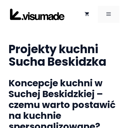
Przejdź
do
MENU
treści
Projekty kuchni
Sucha Beskidzka
Koncepcje kuchni w
Suchej Beskidzkiej –
czemu warto postawić
na kuchnie
spersonalizowane?