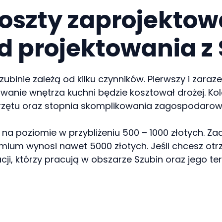
koszty zaprojekto
od projektowania z
ubinie zależą od kilku czynników. Pierwszy i zara
towanie wnętrza kuchni będzie kosztował drożej. 
przętu oraz stopnia skomplikowania zagospodarowa
k na poziomie w przybliżeniu 500 – 1000 złotych
emium wynosi nawet 5000 złotych. Jeśli chcesz ot
cji, którzy pracują w obszarze Szubin oraz jego te