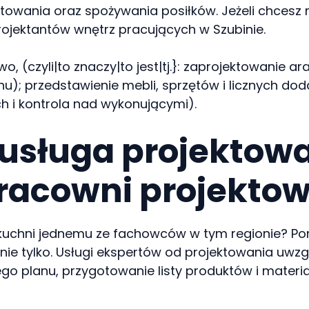
wania oraz spożywania posiłków. Jeżeli chcesz mi
ojektantów wnętrz pracujących w Szubinie.
 (czyli|to znaczy|to jest|tj.}: zaprojektowanie ar
nu); przedstawienie mebli, sprzętów i licznych d
 i kontrola nad wykonującymi).
usługa projektow
pracowni projektow
 kuchni jednemu ze fachowców w tym regionie? Poni
i nie tylko. Usługi ekspertów od projektowania uwzg
ego planu, przygotowanie listy produktów i mater