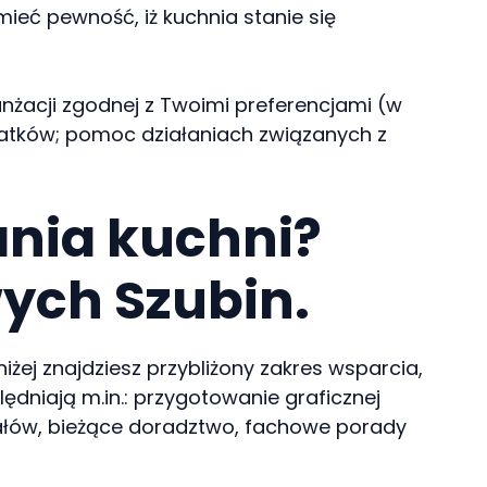
eć pewność, iż kuchnia stanie się
anżacji zgodnej z Twoimi preferencjami (w
odatków; pomoc działaniach związanych z
ania kuchni?
ych Szubin.
żej znajdziesz przybliżony zakres wsparcia,
lędniają m.in.: przygotowanie graficznej
iałów, bieżące doradztwo, fachowe porady