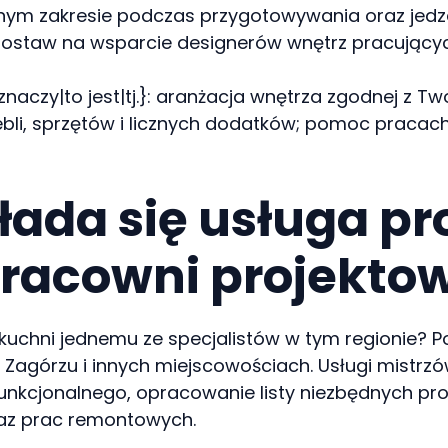
nym zakresie podczas przygotowywania oraz jedze
 postaw na wsparcie designerów wnętrz pracujący
znaczy|to jest|tj.}: aranżacja wnętrza zgodnej z T
 mebli, sprzętów i licznych dodatków; pomoc pra
kłada się usługa p
pracowni projekto
kuchni jednemu ze specjalistów w tym regionie? Po
w Zagórzu i innych miejscowościach. Usługi mistrzó
funkcjonalnego, opracowanie listy niezbędnych pr
az prac remontowych.