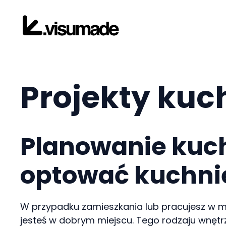
Przejdź
do
treści
Projekty kuc
Planowanie kuch
optować kuchni
W przypadku zamieszkania lub pracujesz w mie
jesteś w dobrym miejscu. Tego rodzaju wnętrze