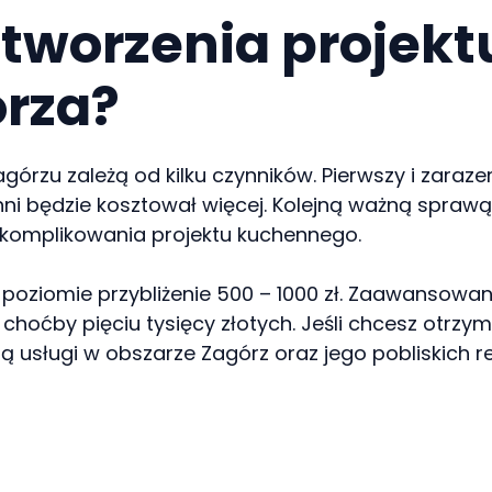
stworzenia projekt
órza?
rzu zależą od kilku czynników. Pierwszy i zaraze
chni będzie kosztował więcej. Kolejną ważną spraw
skomplikowania projektu kuchennego.
 poziomie przybliżenie 500 – 1000 zł. Zaawansowa
choćby pięciu tysięcy złotych. Jeśli chcesz otrz
zą usługi w obszarze Zagórz oraz jego pobliskich r