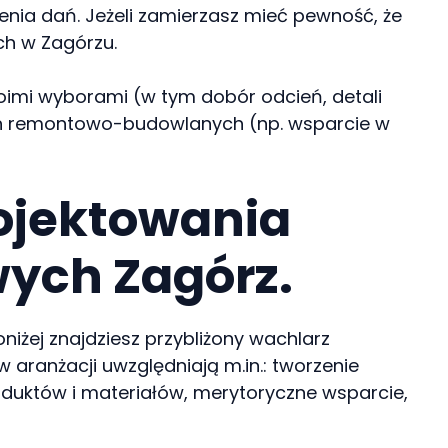
nia dań. Jeżeli zamierzasz mieć pewność, że
ch w Zagórzu.
woimi wyborami (w tym dobór odcień, detali
cach remontowo-budowlanych (np. wsparcie w
rojektowania
wych Zagórz.
niżej znajdziesz przybliżony wachlarz
w aranżacji uwzględniają m.in.: tworzenie
oduktów i materiałów, merytoryczne wsparcie,