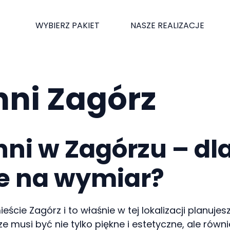
WYBIERZ PAKIET
NASZE REALIZACJE
hni Zagórz
ni w Zagórzu – dl
e na wymiar?
ście Zagórz i to właśnie w tej lokalizacji planuj
 musi być nie tylko piękne i estetyczne, ale równ