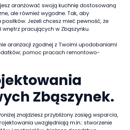
anujesz aranżować swoją kuchnię dostosowaną
zne, ale również wygodne. Tak, aby
osiłków. Jeżeli chcesz mieć pewność, że
ji wnętrz pracujących w Zbąszynku.
wanie aranżacji zgodnej z Twoimi upodobaniami
ch dodatków; pomoc pracach remontowo-
ojektowania
wych Zbąszynek.
niżej znajdziesz przybliżony zasięg wsparcia,
rojektowania uwzględniają m.in.: stworzenie