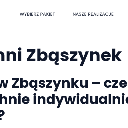
WYBIERZ PAKIET
NASZE REALIZACJE
hni Zbąszynek
 w Zbąszynku – cz
hnie indywidualni
?