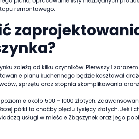
lnego planu, opracowanie listy niezbędnych produ
 etapu remontowego.
cić zaprojektowani
szynka?
nku zależą od kilku czynników. Pierwszy i zarazem
owanie planu kuchennego będzie kosztował drożej
owców, sprzętu oraz stopnia skomplikowania aranża
 poziomie około 500 – 1000 złotych. Zaawansowan
zej półki to choćby pięciu tysięcy złotych. Jeśli
iadczą usługi w mieście Zbąszynek oraz jego pobli