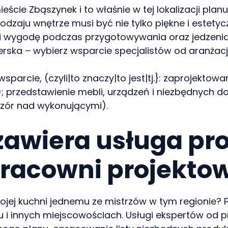
eście Zbąszynek i to właśnie w tej lokalizacji pl
odzaju wnętrze musi być nie tylko piękne i estetyc
 wygodę podczas przygotowywania oraz jedzenia p
erska – wybierz wsparcie specjalistów od aranżac
parcie, (czyli|to znaczy|to jest|tj.}: zaprojekto
ru); przedstawienie mebli, urządzeń i niezbędny
zór nad wykonującymi).
zawiera usługa pr
pracowni projekto
jej kuchni jednemu ze mistrzów w tym regionie? Po
u i innych miejscowościach. Usługi ekspertów od p