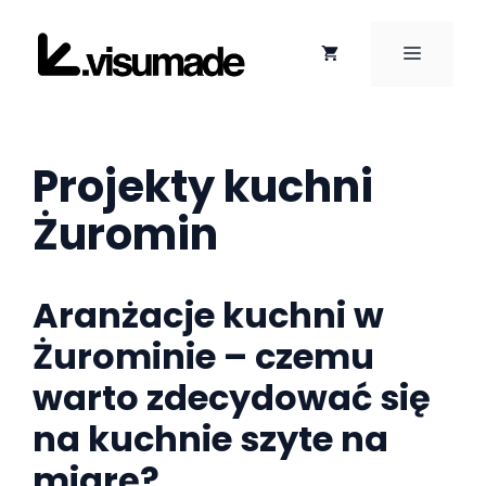
Przejdź
do
MENU
treści
Projekty kuchni
Żuromin
Aranżacje kuchni w
Żurominie – czemu
warto zdecydować się
na kuchnie szyte na
miarę?